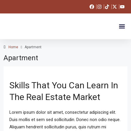
Apartments 
Land For Sale
Our Po
Market T
Get in T
Home
Apartment
Apartment
Skills That You Can Learn In
The Real Estate Market
Lorem ipsum dolor sit amet, consectetur adipiscing elit.
Duis mollis et sem sed sollicitudin. Donec non odio neque.
Aliquam hendrerit sollicitudin purus, quis rutrum mi