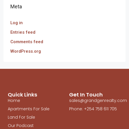
Meta
Log in
Entries feed
Comments feed
WordPress.org
Quick Links
Get In Touch
Home
sales@grandgenrealty.com
Apartments For Sale
Phone: +254 758 611 705
Land For Sale
Our Podcast